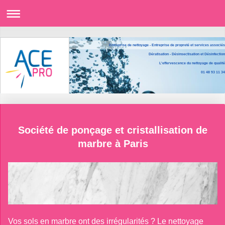
Entreprise de nettoyage - Entreprise de propreté et services associés
Dératisation - Désinsectisation et Désinfection
L'effervescence du nettoyage de qualité
01 48 93 11 34
Société de ponçage et cristallisation de
marbre à Paris
Vos sols en marbre ont des irrégularités ? Le nettoyage 