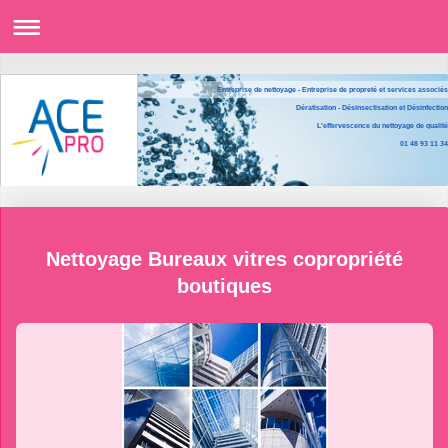
Entreprise de nettoyage - Entreprise de propreté et services associés
Dératisation - Désinsectisation et Désinfection
L'effervescence du nettoyage de qualité
01 48 93 11 34
Nettoyage Bureaux vitres copropriété
boutiques