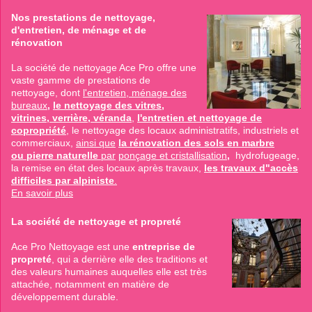
Nos prestations de nettoyage,
d'entretien, de ménage et de
rénovation
La société de nettoyage Ace Pro offre une
vaste gamme de prestations de
nettoyage, dont
l'entretien, ménage des
bureaux
,
le nettoyage des vitres,
vitrines, verrière, véranda
,
l'entretien et nettoyage de
copropriété
, le nettoyage
des locaux administratifs, industriels et
commerciaux,
ainsi que
la rénovation des sols en marbre
ou pierre naturelle
par
ponçage et cristallisation
,
hydrofugeage,
la remise en état des locaux après travaux,
les travaux d"accès
difficiles par alpiniste
.
En savoir plus
La société de nettoyage et propreté
Ace Pro Nettoyage est une
entreprise de
propreté
, qui a derrière elle des traditions et
des valeurs humaines auquelles elle est très
attachée, notamment en matière de
développement durable.