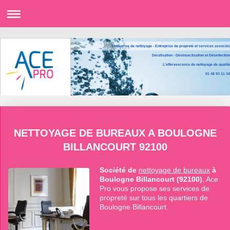
Entreprise de nettoyage - Entreprise de propreté et services associés
Dératisation - Désinsectisation et Désinfection
L'effervescence du nettoyage de qualité
01 48 93 11 34
NETTOYAGE DE BUREAUX A BOULOGNE
BILLANCOURT 92100
Société de
nettoyage de bureaux
à
Boulogne Billancourt (92100)
, Ace
Pro vous propose ses services de
propreté sur tous les quartiers de
Boulogne Billancourt.