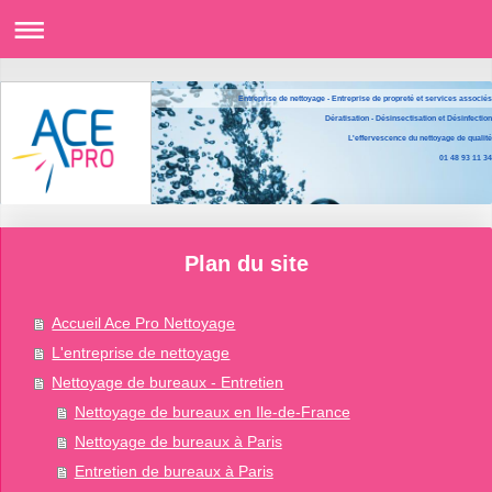
Entreprise de nettoyage - Entreprise de propreté et services associés
Dératisation - Désinsectisation et Désinfection
L'effervescence du nettoyage de qualité
01 48 93 11 34
Plan du site
Accueil Ace Pro Nettoyage
L'entreprise de nettoyage
Nettoyage de bureaux - Entretien
Nettoyage de bureaux en Ile-de-France
Nettoyage de bureaux à Paris
Entretien de bureaux à Paris