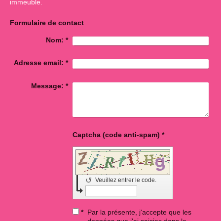
immeuble.
Formulaire de contact
Nom:
*
Adresse email:
*
Message:
*
Captcha (code anti-spam) *
↺
Veuillez entrer le code.
*
Par la présente, j'accepte que les