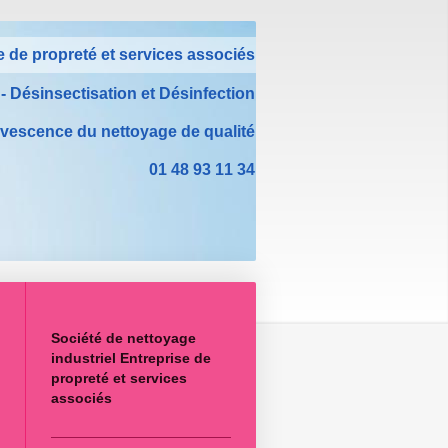
e de propreté et services associés
 - Désinsectisation et Désinfection
rvescence du nettoyage de qualité
01 48 93 11 34
Société de nettoyage
industriel Entreprise de
propreté et services
associés