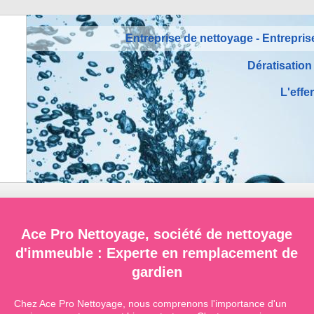
Entreprise de nettoyage - Entrepris
Dératisation
L'effe
Ace Pro Nettoyage, société de nettoyage
d'immeuble : Experte en remplacement de
gardien
Chez Ace Pro Nettoyage, nous comprenons l'importance d'un