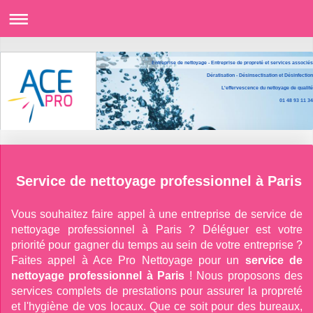
Entreprise de nettoyage - Entreprise de propreté et services associés
Dératisation - Désinsectisation et Désinfection
L'effervescence du nettoyage de qualité
01 48 93 11 34
Service de nettoyage professionnel à Paris
Vous souhaitez faire appel à une entreprise de service de
nettoyage professionnel à Paris ? Déléguer est votre
priorité pour gagner du temps au sein de votre entreprise ?
Faites appel à Ace Pro Nettoyage pour un
service de
nettoyage professionnel à Paris
! Nous proposons des
services complets de prestations pour assurer la propreté
et l'hygiène de vos locaux. Que ce soit pour des bureaux,